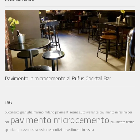
Pavimento in microcemento al Rufus Cocktail Bar
TAG
buccinasco
graniglia
marmo
milano
pavimenti resina autolivellante
pavimento in resina per
pavimento microcemento
bar
pavimento resina
spatolata
prezzo
resina
resina cementizia
rivestimenti in resina