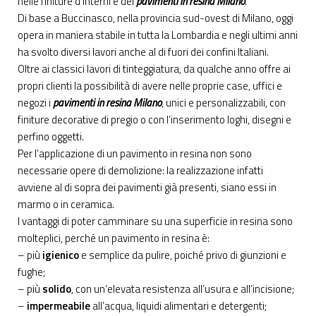
nelle finiture d’interni e dei
pavimenti in resina Milano
.
Di base a Buccinasco, nella provincia sud-ovest di Milano, oggi
opera in maniera stabile in tutta la Lombardia e negli ultimi anni
ha svolto diversi lavori anche al di fuori dei confini Italiani.
Oltre ai classici lavori di tinteggiatura, da qualche anno offre ai
propri clienti la possibilità di avere nelle proprie case, uffici e
negozi i
pavimenti in resina Milano
, unici e personalizzabili, con
finiture decorative di pregio o con l’inserimento loghi, disegni e
perfino oggetti.
Per l’applicazione di un pavimento in resina non sono
necessarie opere di demolizione: la realizzazione infatti
avviene al di sopra dei pavimenti già presenti, siano essi in
marmo o in ceramica.
I vantaggi di poter camminare su una superficie in resina sono
molteplici, perché un pavimento in resina è:
– più
igienico
e semplice da pulire, poiché privo di giunzioni e
fughe;
– più
solido
, con un’elevata resistenza all’usura e all’incisione;
–
impermeabile
all’acqua, liquidi alimentari e detergenti;